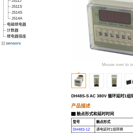
JS11J
JS11S
JS14S
JS14A
电磁继电器
计数器
继电器插座
sensors
Mouse over to z
DH48S-S AC 380V 循环延
产品描述
触点形式和延时时间
▇
型号
触点形式
DH48S-1Z
通电延时1组转换