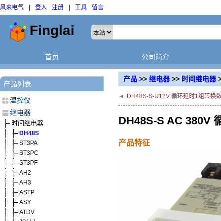
风来电气
|
登入
注册
|
工具
留言
首页
公司简介
产品
>>
继电器
>>
时间继电器
产品列表
◄
DH48S-S-U12V 循环延时1组转
温控仪
继电器
DH48S-S AC 3
时间继电器
DH48S
产品特征
ST3PA
ST3PC
ST3PF
AH2
AH3
ASTP
ASY
ATDV