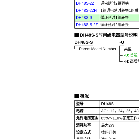
DH48S-2Z
通电延时2组转换
DH48S-2ZH
1组通电延时转换1组
DH48S-S
循环延时1组转换
DH48S-S-2Z
循环延时2组转换
DH48S-S时间继电器型号说明
▇
DH48S-S
-U
Parent Model Number
类型
-U
: 普通
-H
: 高质
概况
▇
型号
DH48S
电源
AC：12，24，36，48
允许电压范围
85%～110%额定工作
消耗功率
最大2W
设定方式
拨码开关