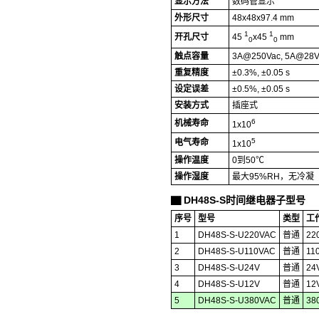
显示方法
数码管显示
外形尺寸
48x48x97.4 mm
1
1
开孔尺寸
45
x45
mm
0
0
触点容量
3A@250Vac, 5A@28V
重复精度
±0.3%, ±0.05 s
设定误差
±0.5%, ±0.05 s
安装方式
插座式
6
机械寿命
1x10
5
电气寿命
1x10
操作温度
0到50℃
操作湿度
最大95%RH，无冷凝
DH48S-S时间继电器子型号
▇
序号
型号
类型
工
1
DH48S-S-U220VAC
普通
22
2
DH48S-S-U110VAC
普通
11
3
DH48S-S-U24V
普通
24
4
DH48S-S-U12V
普通
12
5
DH48S-S-U380VAC
普通
38