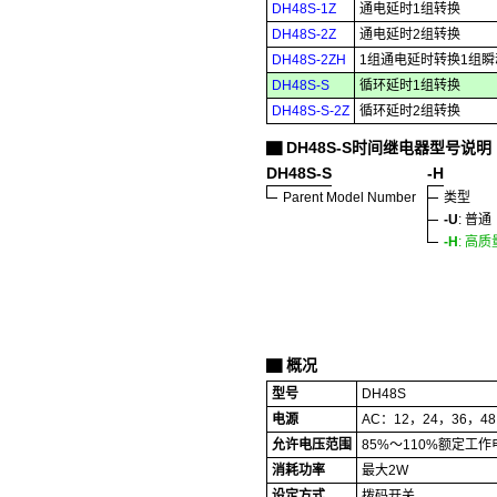
DH48S-1Z
通电延时1组转换
DH48S-2Z
通电延时2组转换
DH48S-2ZH
1组通电延时转换1组
DH48S-S
循环延时1组转换
DH48S-S-2Z
循环延时2组转换
DH48S-S时间继电器型号说明
▇
DH48S-S
-H
Parent Model Number
类型
-U
: 普通
-H
: 高质
概况
▇
型号
DH48S
电源
AC：12，24，36，48
允许电压范围
85%～110%额定工作
消耗功率
最大2W
设定方式
拨码开关