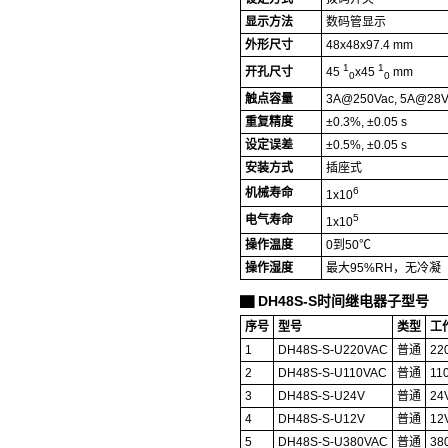
显示方法
数码管显示
外形尺寸
48x48x97.4 mm
1
1
开孔尺寸
45
x45
mm
0
0
触点容量
3A@250Vac, 5A@28V
重复精度
±0.3%, ±0.05 s
设定误差
±0.5%, ±0.05 s
安装方式
插座式
6
机械寿命
1x10
5
电气寿命
1x10
操作温度
0到50℃
操作湿度
最大95%RH，无冷凝
DH48S-S时间继电器子型号
▇
序号
型号
类型
工
1
DH48S-S-U220VAC
普通
22
2
DH48S-S-U110VAC
普通
11
3
DH48S-S-U24V
普通
24
4
DH48S-S-U12V
普通
12
5
DH48S-S-U380VAC
普通
38