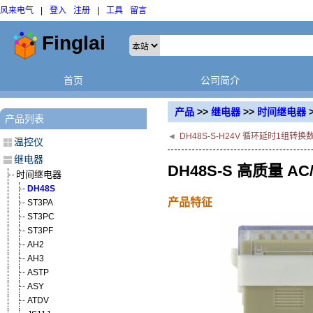
风来电气
|
登入
注册
|
工具
留言
首页
公司简介
产品
>>
继电器
>>
时间继电器
产品列表
◄
DH48S-S-H24V 循环延时1组转
温控仪
继电器
DH48S-S 高质量 
时间继电器
DH48S
产品特征
ST3PA
ST3PC
ST3PF
AH2
AH3
ASTP
ASY
ATDV