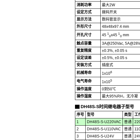
消耗功率
最大2W
设定方式
拨码开关
显示方法
数码管显示
外形尺寸
48x48x97.4 mm
1
1
开孔尺寸
45
x45
mm
0
0
触点容量
3A@250Vac, 5A@28V
重复精度
±0.3%, ±0.05 s
设定误差
±0.5%, ±0.05 s
安装方式
插座式
6
机械寿命
1x10
5
电气寿命
1x10
操作温度
0到50℃
操作湿度
最大95%RH，无冷凝
DH48S-S时间继电器子型号
▇
序号
型号
类型
工
1
DH48S-S-U220VAC
普通
22
2
DH48S-S-U110VAC
普通
11
3
DH48S-S-U24V
普通
24