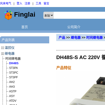
风来电气
|
登入
注册
|
工具
留言
首页
公司简介
产品
>>
继电器
>>
时间继电器
产品列表
温控仪
继电器
DH48S-S AC 2
时间继电器
DH48S
产品特征
ST3PA
ST3PC
ST3PF
AH2
AH3
ASTP
ASY
ATDV