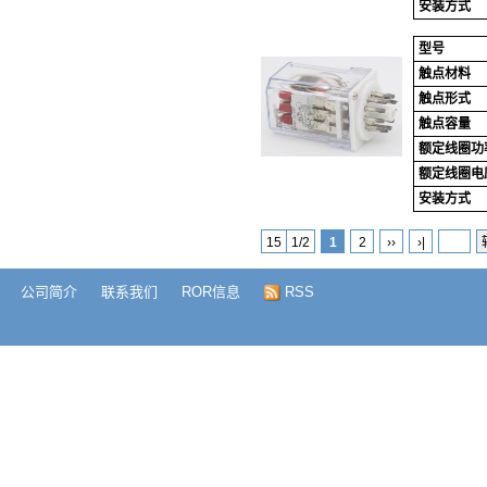
安装方式
型号
触点材料
触点形式
触点容量
额定线圈功
额定线圈电
安装方式
15
1/2
1
2
››
›|
公司简介
联系我们
ROR信息
RSS