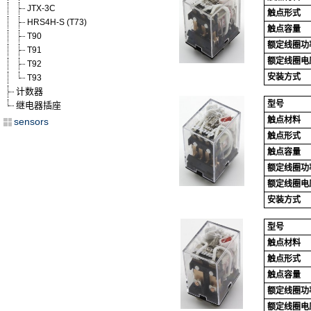
JTX-3C
触点形式
HRS4H-S (T73)
触点容量
T90
额定线圈功
T91
额定线圈电
T92
安装方式
T93
计数器
型号
继电器插座
触点材料
sensors
触点形式
触点容量
额定线圈功
额定线圈电
安装方式
型号
触点材料
触点形式
触点容量
额定线圈功
额定线圈电