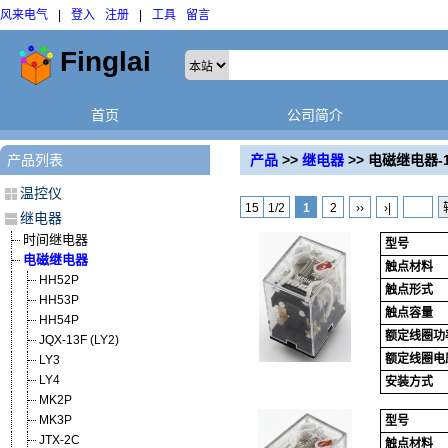
风来电气
|
登入
注册
|
工具
留言
首页
公司简介
产品列表
产品
>>
继电器
>> 电磁继电器-
温控仪
15
1/2
1
2
››
›|
继电器
时间继电器
型号
电磁继电器
触点材料
HH52P
触点形式
HH53P
触点容量
HH54P
额定线圈功
JQX-13F (LY2)
额定线圈电
LY3
LY4
安装方式
MK2P
MK3P
型号
JTX-2C
触点材料