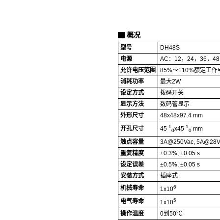
概况
▇
型号
DH48S
电源
AC：12，24，36，48
允许电压范围
85%～110%额定工作
消耗功率
最大2W
设定方式
拨码开关
显示方法
数码管显示
外形尺寸
48x48x97.4 mm
1
1
开孔尺寸
45
x45
mm
0
0
触点容量
3A@250Vac, 5A@28V
重复精度
±0.3%, ±0.05 s
设定误差
±0.5%, ±0.05 s
安装方式
插座式
6
机械寿命
1x10
5
电气寿命
1x10
操作温度
0到50℃