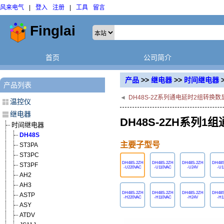
风来电气
|
登入
注册
|
工具
留言
首页
公司简介
产品
>>
继电器
>>
时间继电器
产品列表
◄
DH48S-2Z系列通电延时2组转换
温控仪
继电器
DH48S-2ZH系列
时间继电器
DH48S
主要子型号
ST3PA
ST3PC
DH48S-2ZH
DH48S-2ZH
DH48S-2ZH
DH48S
ST3PF
-U220VAC
-U110VAC
-U24V
-U1
AH2
AH3
DH48S-2ZH
DH48S-2ZH
DH48S-2ZH
DH48S
ASTP
-H220VAC
-H110VAC
-H24V
-H1
ASY
ATDV