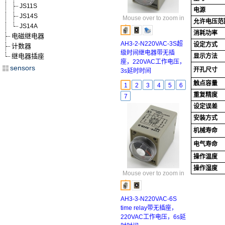
JS11S
电源
JS14S
Mouse over to zoom in
允许电压范
JS14A
消耗功率
电磁继电器
AH3-2-N220VAC-3S超
设定方式
计数器
级时间继电器带无插
继电器插座
显示方法
座，220VAC工作电压，
sensors
开孔尺寸
3s延时时间
触点容量
1
2
3
4
5
6
重复精度
7
设定误差
安装方式
机械寿命
电气寿命
操作温度
操作湿度
Mouse over to zoom in
AH3-3-N220VAC-6S
time relay带无插座，
220VAC工作电压，6s延