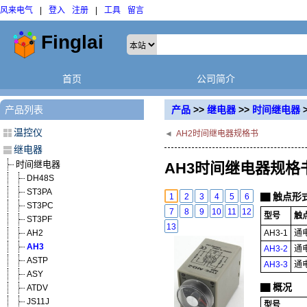
风来电气
|
登入
注册
|
工具
留言
首页
公司简介
产品列表
产品
>>
继电器
>>
时间继电器
>
温控仪
◄
AH2时间继电器规格书
继电器
时间继电器
AH3时间继电器规格
DH48S
ST3PA
触点形
1
2
3
4
5
6
▇
ST3PC
7
8
9
10
11
12
型号
触
ST3PF
13
AH2
AH3-1
通
AH3
AH3-2
通
ASTP
AH3-3
通
ASY
概况
▇
ATDV
JS11J
型号