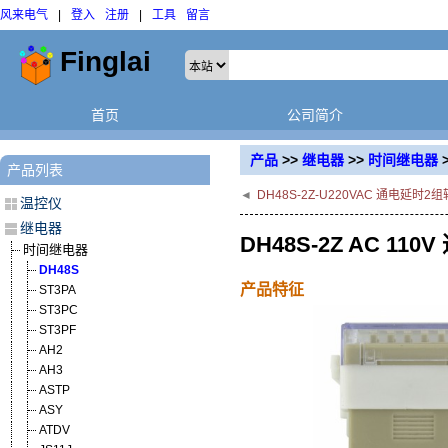
风来电气
|
登入
注册
|
工具
留言
首页
公司简介
产品
>>
继电器
>>
时间继电器
产品列表
◄
DH48S-2Z-U220VAC 通电延
温控仪
继电器
DH48S-2Z AC 
时间继电器
DH48S
产品特征
ST3PA
ST3PC
ST3PF
AH2
AH3
ASTP
ASY
ATDV