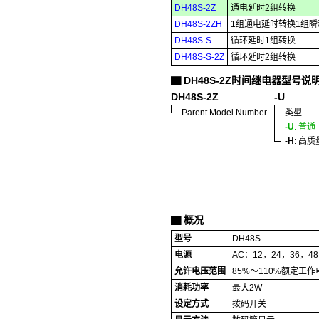
DH48S-2Z
通电延时2组转换
DH48S-2ZH
1组通电延时转换1组
DH48S-S
循环延时1组转换
DH48S-S-2Z
循环延时2组转换
DH48S-2Z时间继电器型号说
▇
DH48S-2Z
-U
Parent Model Number
类型
-U
: 普通
-H
: 高质
概况
▇
型号
DH48S
电源
AC：12，24，36，48
允许电压范围
85%～110%额定工作
消耗功率
最大2W
设定方式
拨码开关