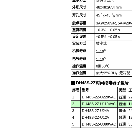
显示方法
数码管显示
外形尺寸
48x48x97.4 mm
1
1
开孔尺寸
45
x45
mm
0
0
触点容量
3A@250Vac, 5A@28V
重复精度
±0.3%, ±0.05 s
设定误差
±0.5%, ±0.05 s
安装方式
插座式
6
机械寿命
1x10
5
电气寿命
1x10
操作温度
0到50℃
操作湿度
最大95%RH，无冷凝
DH48S-2Z时间继电器子型号
▇
序号
型号
类型
工
1
DH48S-2Z-U220VAC
普通
2
2
DH48S-2Z-U110VAC
普通
1
3
DH48S-2Z-U24V
普通
2
4
DH48S-2Z-U12V
普通
1
5
DH48S-2Z-U380VAC
普通
3