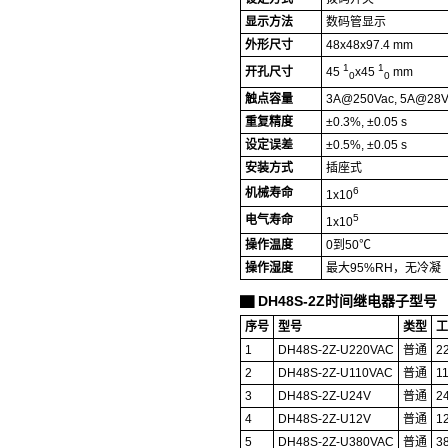
显示方法
数码管显示
外形尺寸
48x48x97.4 mm
1
1
开孔尺寸
45
x45
mm
0
0
触点容量
3A@250Vac, 5A@28V
重复精度
±0.3%, ±0.05 s
设定误差
±0.5%, ±0.05 s
安装方式
插座式
6
机械寿命
1x10
5
电气寿命
1x10
操作温度
0到50℃
操作湿度
最大95%RH，无冷凝
DH48S-2Z时间继电器子型号
▇
序号
型号
类型
工
1
DH48S-2Z-U220VAC
普通
2
2
DH48S-2Z-U110VAC
普通
1
3
DH48S-2Z-U24V
普通
2
4
DH48S-2Z-U12V
普通
1
5
DH48S-2Z-U380VAC
普通
3