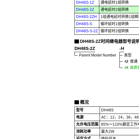
DH48S-1Z
通电延时1组转换
DH48S-2Z
通电延时2组转换
DH48S-2ZH
1组通电延时转换1组
DH48S-S
循环延时1组转换
DH48S-S-2Z
循环延时2组转换
DH48S-2Z时间继电器型号说
▇
DH48S-2Z
-H
Parent Model Number
类型
-U
: 普通
-H
: 高质
概况
▇
型号
DH48S
电源
AC：12，24，36，48
允许电压范围
85%～110%额定工作
消耗功率
最大2W
设定方式
拨码开关