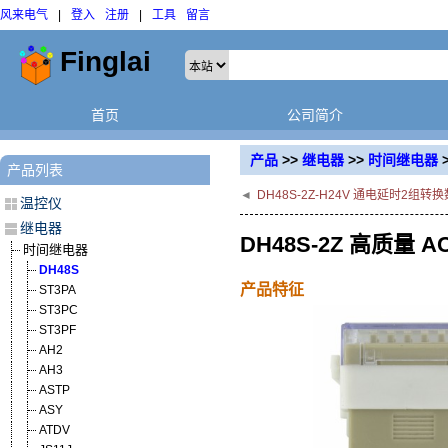
风来电气
|
登入
注册
|
工具
留言
首页
公司简介
产品
>>
继电器
>>
时间继电器
产品列表
◄
DH48S-2Z-H24V 通电延时2组
温控仪
继电器
DH48S-2Z 高质量
时间继电器
DH48S
产品特征
ST3PA
ST3PC
ST3PF
AH2
AH3
ASTP
ASY
ATDV