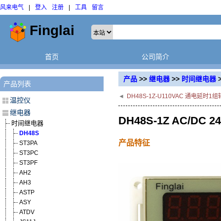
风来电气
|
登入
注册
|
工具
留言
首页
公司简介
产品
>>
继电器
>>
时间继电器
产品列表
◄
DH48S-1Z-U110VAC 通电延
温控仪
继电器
DH48S-1Z AC/
时间继电器
DH48S
产品特征
ST3PA
ST3PC
ST3PF
AH2
AH3
ASTP
ASY
ATDV