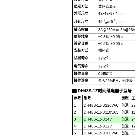
显示方法
数码管显示
外形尺寸
48x48x97.4 mm
1
1
开孔尺寸
45
x45
mm
0
0
触点容量
3A@250Vac, 5A@28V
重复精度
±0.3%, ±0.05 s
设定误差
±0.5%, ±0.05 s
安装方式
插座式
6
机械寿命
1x10
5
电气寿命
1x10
操作温度
0到50℃
操作湿度
最大95%RH，无冷凝
DH48S-1Z时间继电器子型号
▇
序号
型号
类型
工
1
DH48S-1Z-U220VAC
普通
2
2
DH48S-1Z-U110VAC
普通
1
3
DH48S-1Z-U24V
普通
2
4
DH48S-1Z-U12V
普通
1
5
DH48S-1Z-U380VAC
普通
3