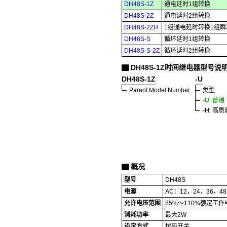
DH48S-1Z
通电延时1组转换
DH48S-2Z
通电延时2组转换
DH48S-2ZH
1组通电延时转换1组
DH48S-S
循环延时1组转换
DH48S-S-2Z
循环延时2组转换
DH48S-1Z时间继电器型号说
▇
DH48S-1Z
-U
Parent Model Number
类型
-U
: 普通
-H
: 高质
概况
▇
型号
DH48S
电源
AC：12，24，36，48
允许电压范围
85%～110%额定工作
消耗功率
最大2W
设定方式
拨码开关