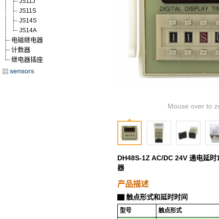
JS11J
JS11S
JS14S
JS14A
电磁继电器
计数器
继电器插座
sensors
Mouse over to z
DH48S-1Z AC/DC 24V 通
器
产品描述
触点形式和延时时间
▇
型号
触点形式