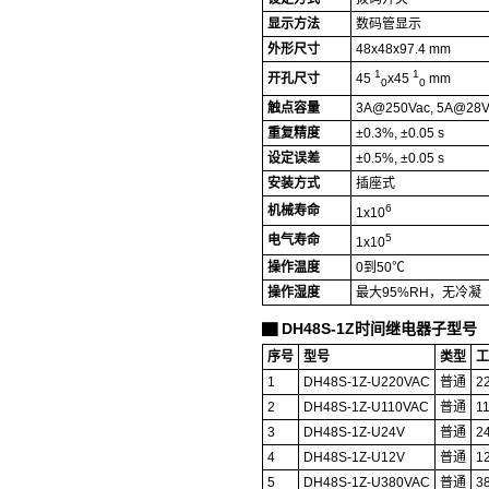
显示方法
数码管显示
外形尺寸
48x48x97.4 mm
1
1
开孔尺寸
45
x45
mm
0
0
触点容量
3A@250Vac, 5A@28V
重复精度
±0.3%, ±0.05 s
设定误差
±0.5%, ±0.05 s
安装方式
插座式
6
机械寿命
1x10
5
电气寿命
1x10
操作温度
0到50℃
操作湿度
最大95%RH，无冷凝
DH48S-1Z时间继电器子型号
▇
序号
型号
类型
工
1
DH48S-1Z-U220VAC
普通
2
2
DH48S-1Z-U110VAC
普通
1
3
DH48S-1Z-U24V
普通
2
4
DH48S-1Z-U12V
普通
1
5
DH48S-1Z-U380VAC
普通
3