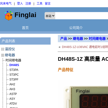
风来电气
|
登入
注册
|
工具
留言
首页
公司简介
产品
>>
继电器
>>
时间继电器
产品列表
◄
DH48S-1Z-U36VAC 通电延时
温控仪
继电器
DH48S-1Z 高质量
时间继电器
DH48S
产品特征
ST3PA
ST3PC
ST3PF
AH2
AH3
ASTP
ASY
ATDV