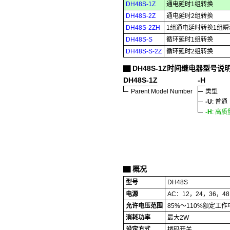
DH48S-1Z
通电延时1组转换
DH48S-2Z
通电延时2组转换
DH48S-2ZH
1组通电延时转换1组
DH48S-S
循环延时1组转换
DH48S-S-2Z
循环延时2组转换
DH48S-1Z时间继电器型号说
▇
DH48S-1Z
-H
Parent Model Number
类型
-U
: 普通
-H
: 高质
概况
▇
型号
DH48S
电源
AC：12，24，36，48
允许电压范围
85%～110%额定工作
消耗功率
最大2W
设定方式
拨码开关