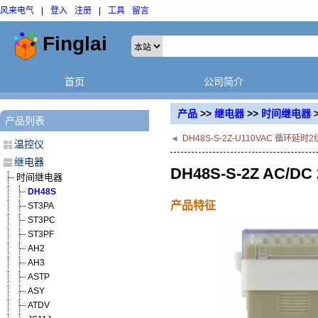
风来电气
|
登入
注册
|
工具
留言
首页
公司简介
产品
>>
继电器
>>
时间继电器
产品列表
◄
DH48S-S-2Z-U110VAC 循环
温控仪
继电器
DH48S-S-2Z AC
时间继电器
DH48S
产品特征
ST3PA
ST3PC
ST3PF
AH2
AH3
ASTP
ASY
ATDV