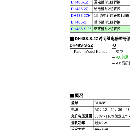
DH48S-1Z
通电延时1组转换
DH48S-2Z
通电延时2组转换
DH48S-2ZH
1组通电延时转换1组
DH48S-S
循环延时1组转换
DH48S-S-2Z
循环延时2组转换
DH48S-S-2Z时间继电器型号
▇
DH48S-S-2Z
-U
Parent Model Number
类型
-U
: 普通
-H
: 高质
概况
▇
型号
DH48S
电源
AC：12，24，36，48
允许电压范围
85%～110%额定工作
消耗功率
最大2W
设定方式
拨码开关