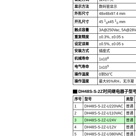
显示方法
数码管显示
外形尺寸
48x48x97.4 mm
1
1
开孔尺寸
45
x45
mm
0
0
触点容量
3A@250Vac, 5A@28V
重复精度
±0.3%, ±0.05 s
设定误差
±0.5%, ±0.05 s
安装方式
插座式
6
机械寿命
1x10
5
电气寿命
1x10
操作温度
0到50℃
操作湿度
最大95%RH，无冷凝
DH48S-S-2Z时间继电器子型
▇
序号
型号
类型
1
DH48S-S-2Z-U220VAC
普通
2
DH48S-S-2Z-U110VAC
普通
3
DH48S-S-2Z-U24V
普通
4
DH48S-S-2Z-U12V
普通
5
DH48S-S-2Z-U380VAC
普通