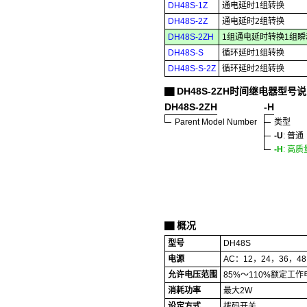
DH48S-1Z
通电延时1组转换
DH48S-2Z
通电延时2组转换
DH48S-2ZH
1组通电延时转换1组
DH48S-S
循环延时1组转换
DH48S-S-2Z
循环延时2组转换
DH48S-2ZH时间继电器型号
▇
DH48S-2ZH
-H
Parent Model Number
类型
-U
: 普通
-H
: 高质
概况
▇
型号
DH48S
电源
AC：12，24，36，48
允许电压范围
85%～110%额定工作
消耗功率
最大2W
设定方式
拨码开关