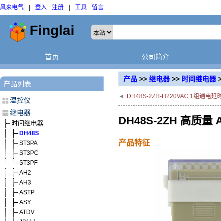
风来电气
|
登入
注册
|
工具
留言
首页
公司简介
产品
>>
继电器
>>
时间继电器
产品列表
◄
DH48S-2ZH-H220VAC 1组
温控仪
继电器
DH48S-2ZH 高质
时间继电器
DH48S
产品特征
ST3PA
ST3PC
ST3PF
AH2
AH3
ASTP
ASY
ATDV