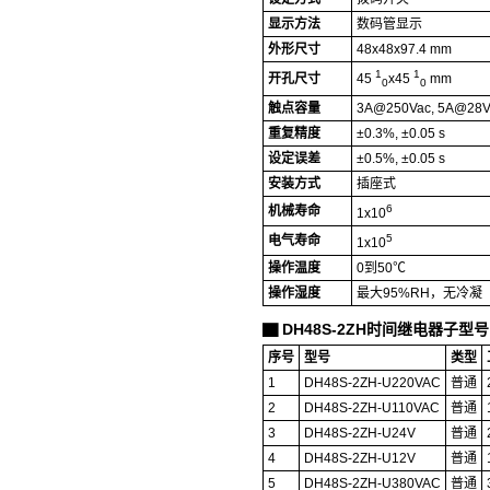
显示方法
数码管显示
外形尺寸
48x48x97.4 mm
1
1
开孔尺寸
45
x45
mm
0
0
触点容量
3A@250Vac, 5A@28V
重复精度
±0.3%, ±0.05 s
设定误差
±0.5%, ±0.05 s
安装方式
插座式
6
机械寿命
1x10
5
电气寿命
1x10
操作温度
0到50℃
操作湿度
最大95%RH，无冷凝
DH48S-2ZH时间继电器子型号
▇
序号
型号
类型
1
DH48S-2ZH-U220VAC
普通
2
DH48S-2ZH-U110VAC
普通
3
DH48S-2ZH-U24V
普通
4
DH48S-2ZH-U12V
普通
5
DH48S-2ZH-U380VAC
普通