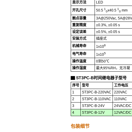
显示方法
LED
1
1
开孔尺寸
50.5
x40.5
mm
0
0
触点容量
3A@250Vac, 5A@28V
重复精度
±0.3%, ±0.05 s
设定误差
±0.5%, ±0.05 s
安装方式
插座式
6
机械寿命
1x10
5
电气寿命
1x10
操作温度
0到50℃
操作湿度
最大95%RH，无冷凝
ST3PC-B时间继电器子型号
▇
序号
型号
工作电压
1
ST3PC-B-220VAC
220VAC
2
ST3PC-B-110VAC
110VAC
3
ST3PC-B-24V
24VAC/DC
4
ST3PC-B-12V
12VAC/DC
包装细节