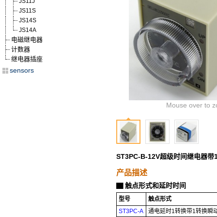
JS11J
JS11S
JS14S
JS14A
电磁继电器
计数器
继电器插座
sensors
Mouse over to z
ST3PC-B-12V超级时间继电器带
产品描述
触点形式和延时时间
▇
型号
触点形式
ST3PC-A
通电延时1转换带1转换瞬