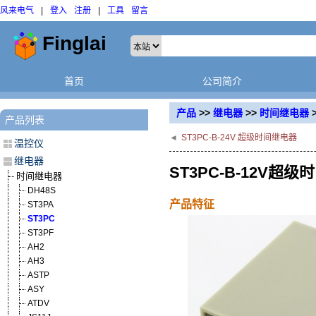
风来电气
|
登入
注册
|
工具
留言
首页
公司简介
产品
>>
继电器
>>
时间继电器
产品列表
◄
ST3PC-B-24V 超级时间继电器
温控仪
继电器
ST3PC-B-12V超
时间继电器
DH48S
产品特征
ST3PA
ST3PC
ST3PF
AH2
AH3
ASTP
ASY
ATDV