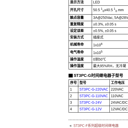
显示方法
LED
1
1
开孔尺寸
50.5
x40.5
mm
0
0
触点容量
3A@250Vac, 5A@28V
重复精度
±0.3%, ±0.05 s
设定误差
±0.5%, ±0.05 s
安装方式
插座式
6
机械寿命
1x10
5
电气寿命
1x10
操作温度
0到50℃
操作湿度
最大95%RH，无冷凝
ST3PC-G时间继电器子型号
▇
序号
型号
工作电压
1
ST3PC-G-220VAC
220VAC
2
ST3PC-G-110VAC
110VAC
3
ST3PC-G-24V
24VAC/DC
4
ST3PC-G-12V
12VAC/DC
◄
ST3PC-F系列超级时间继电器