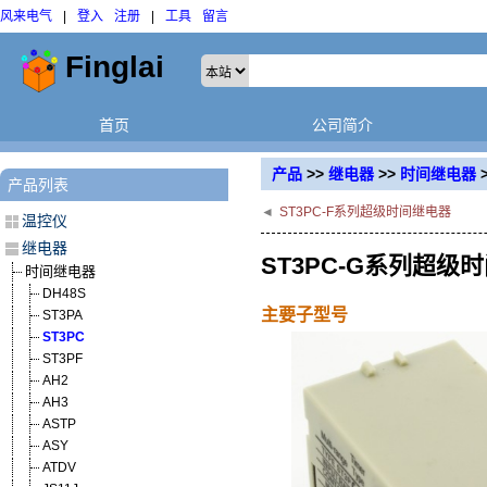
风来电气
|
登入
注册
|
工具
留言
首页
公司简介
产品
>>
继电器
>>
时间继电器
产品列表
◄
ST3PC-F系列超级时间继电器
温控仪
继电器
ST3PC-G系列超级
时间继电器
DH48S
主要子型号
ST3PA
ST3PC
ST3PF
AH2
AH3
ASTP
ASY
ATDV