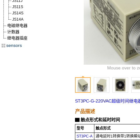
JS11J
JS11S
JS14S
JS14A
电磁继电器
计数器
继电器插座
sensors
Mouse over to z
ST3PC-G-220VAC超级时间继
产品描述
触点形式和延时时间
▇
型号
触点形式
ST3PC-A
通电延时1转换带1转换瞬