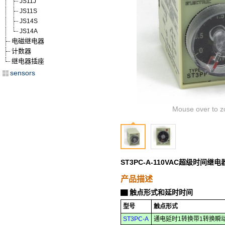
JS11J
JS11S
JS14S
JS14A
电磁继电器
计数器
继电器插座
sensors
Mouse over to z
ST3PC-A-110VAC超级时间继
产品描述
触点形式和延时时间
▇
型号
触点形式
ST3PC-A
通电延时1转换带1转换瞬