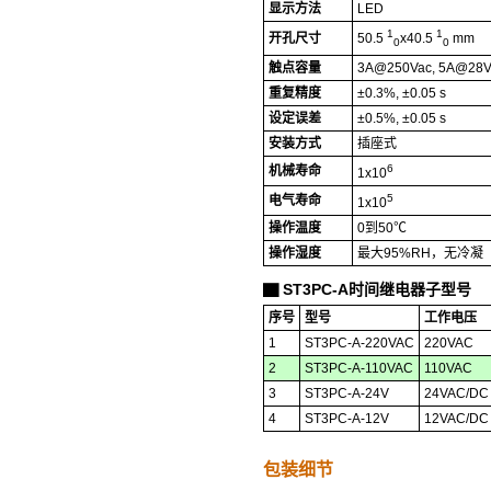
显示方法
LED
1
1
开孔尺寸
50.5
x40.5
mm
0
0
触点容量
3A@250Vac, 5A@28V
重复精度
±0.3%, ±0.05 s
设定误差
±0.5%, ±0.05 s
安装方式
插座式
6
机械寿命
1x10
5
电气寿命
1x10
操作温度
0到50℃
操作湿度
最大95%RH，无冷凝
ST3PC-A时间继电器子型号
▇
序号
型号
工作电压
1
ST3PC-A-220VAC
220VAC
2
ST3PC-A-110VAC
110VAC
3
ST3PC-A-24V
24VAC/DC
4
ST3PC-A-12V
12VAC/DC
包装细节