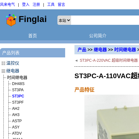
风来电气
|
登入
注册
|
工具
留言
首页
公司简介
产品
>>
继电器
>>
时间继电器
产品列表
◄
ST3PC-A-220VAC 超级时间继电器
温控仪
继电器
ST3PC-A-110V
时间继电器
DH48S
产品特征
ST3PA
ST3PC
ST3PF
AH2
AH3
ASTP
ASY
ATDV