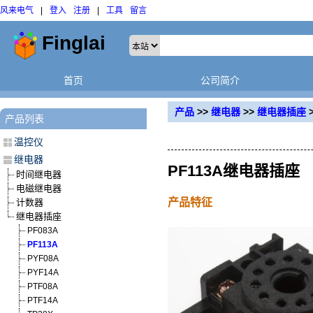
风来电气
|
登入
注册
|
工具
留言
首页
公司简介
产品
>>
继电器
>>
继电器插座
产品列表
温控仪
继电器
PF113A继电器插座
时间继电器
电磁继电器
产品特征
计数器
继电器插座
PF083A
PF113A
PYF08A
PYF14A
PTF08A
PTF14A